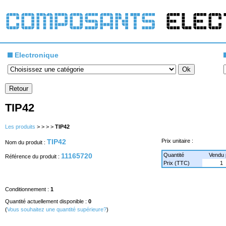
Electronique
TIP42
Les produits
>
>
>
>
TIP42
TIP42
Prix unitaire :
Nom du produit :
11165720
Quantité
Vendu 
Référence du produit :
Prix (TTC)
1
Conditionnement :
1
Quantité actuellement disponible :
0
(
Vous souhaitez une quantité supérieure?
)