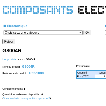
Electronique
G8004R
Les produits
>
>
>
>
G8004R
G8004R
Prix unitaire :
Nom du produit :
10951600
Quantité
Vendu
Référence du produit :
Prix (TTC)
1
Conditionnement :
1
Quantité actuellement disponible :
0
(
Vous souhaitez une quantité supérieure?
)