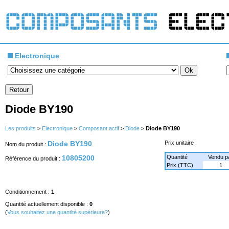
Electronique
Diode BY190
Les produits
>
Electronique
>
Composant actif
>
Diode
>
Diode BY190
Diode BY190
Prix unitaire :
Nom du produit :
10805200
Quantité
Vendu p
Référence du produit :
Prix (TTC)
1
Conditionnement :
1
Quantité actuellement disponible :
0
(
Vous souhaitez une quantité supérieure?
)