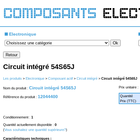
Electronique
Circuit intégré 54S65J
Les produits
>
Electronique
>
Composant actif
>
Circuit intégré
>
Circuit intégré 54S65J
Circuit intégré 54S65J
Prix unitaire :
Nom du produit :
12044400
Quantité
Référence du produit :
Prix (TTC)
Conditionnement :
1
Quantité actuellement disponible :
0
(
Vous souhaitez une quantité supérieure?
)
Caractéristiques techniques :