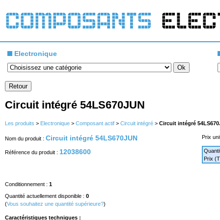
Electronique
Circuit intégré 54LS670JUN
Les produits
>
Electronique
>
Composant actif
>
Circuit intégré
>
Circuit intégré 54LS67
Circuit intégré 54LS670JUN
Prix uni
Nom du produit :
12038600
Quanti
Référence du produit :
Prix (
Conditionnement :
1
Quantité actuellement disponible :
0
(
Vous souhaitez une quantité supérieure?
)
Caractéristiques techniques :