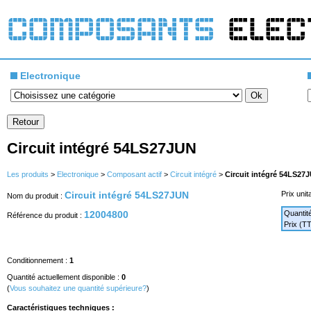
Electronique
Circuit intégré 54LS27JUN
Les produits
>
Electronique
>
Composant actif
>
Circuit intégré
>
Circuit intégré 54LS27
Circuit intégré 54LS27JUN
Prix unita
Nom du produit :
12004800
Quantit
Référence du produit :
Prix (T
Conditionnement :
1
Quantité actuellement disponible :
0
(
Vous souhaitez une quantité supérieure?
)
Caractéristiques techniques :